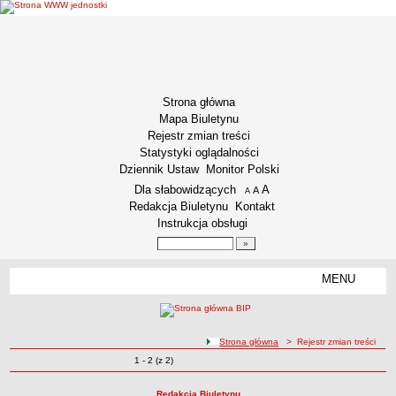
Strona główna
Mapa Biuletynu
Rejestr zmian treści
Statystyki oglądalności
Dziennik Ustaw
Monitor Polski
Menu dodatkowe
Dla słabowidzących
A
powiększ czcionkę
A
standardowy rozmiar czcionki
A
pomniejsz czcionkę
Redakcja Biuletynu
Kontakt
Instrukcja obsługi
Wyszukiwarka artykułów
Szukaj
MENU
Menu
INFORMACJE OGÓLNE
Podstawa prawna funkcjonowania
ścieżka nawigacji
Strona główna
> Rejestr zmian treści
Misja i Strategia
Zmiany o pozycjach
1 - 2 (z 2)
Rejestr zmian treści
Kodeks Etyki
Kodeks etyki pracownika naukowego
Redakcja Biuletynu