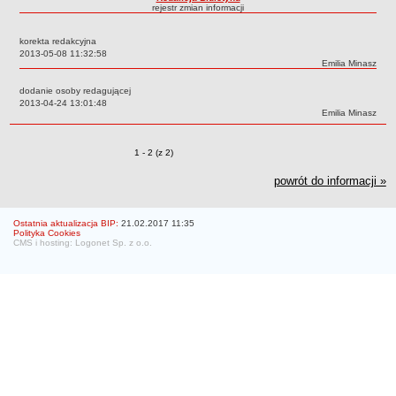
rejestr zmian informacji
Struktura organizacyjna
WŁADZE
korekta redakcyjna
Data:
2013-05-08 11:32:58
Senat
Autor:
Emilia Minasz
Rektor
dodanie osoby redagującej
Prorektorzy
Data:
2013-04-24 13:01:48
Autor:
Emilia Minasz
Rady Wydziału
Dziekani
Zmiany o pozycjach
1 - 2 (z 2)
Prodziekani
powrót do informacji »
WEWNĘTRZNE AKTY PRAWNE
Statut
Ostatnia aktualizacja BIP:
21.02.2017 11:35
Uchwały Senatu
Polityka Cookies
CMS i hosting: Logonet Sp. z o.o.
Stanowiska Senatu
Opinie Senatu
Zarządzenia
Regulamin organizacyjny
Regulamin Pracy
STUDIA
Kierunki studiów