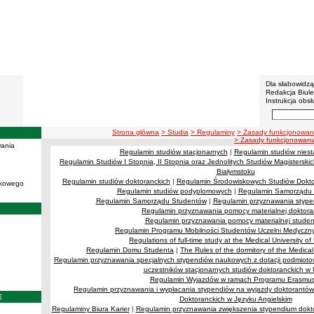
BIP - U
Menu dodatko
Dla słabowidz
Redakcja Biul
Instrukcja obsł
Wyszukiwarka 
Szukaj
ścieżka nawigacji
Strona główna
> Studia
> Regulaminy
> Zasady funkcjonowan
> Zasady funkcjonowani
ania
Regulamin studiów stacjonarnych
|
Regulamin studiów niest
Regulamin Studiów I Stopnia, II Stopnia oraz Jednolitych Studiów Magistersk
Białymstoku
Regulamin studiów doktoranckich
|
Regulamin Środowiskowych Studiów Doktor
ukowego
Regulamin studiów podyplomowych
|
Regulamin Samorządu 
Regulamin Samorządu Studentów
|
Regulamin przyznawania stype
Regulamin przyznawania pomocy materialnej doktor
Regulamin przyznawania pomocy materialnej stude
Regulamin Programu Mobilności Studentów Uczelni Medyc
Regulations of full-time study at the Medical University of
Regulamin Domu Studenta
|
The Rules of the dormitory of the Medical 
Regulamin przyznawania specjalnych stypendiów naukowych z dotacji podmiot
uczestników stacjonarnych studiów doktoranckich w
Regulamin Wyjazdów w ramach Programu Erasmus
Regulamin przyznawania i wypłacania stypendiów na wyjazdy doktorantó
E
Doktoranckich w Języku Angielskim
Regulaminy Biura Karier
|
Regulamin przyznawania zwiększenia stypendium dokto