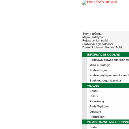
Strona główna
Mapa Biuletynu
Rejestr zmian treści
Statystyki oglądalności
Dziennik Ustaw
Monitor Polski
INFORMACJE OGÓLNE
Menu
Podstawa prawna funkcjonow
Misja i Strategia
Kodeks Etyki
Kodeks etyki pracownika na
Struktura organizacyjna
WŁADZE
Senat
Rektor
Prorektorzy
Rady Wydziału
Dziekani
Prodziekani
WEWNĘTRZNE AKTY PRAWN
Statut