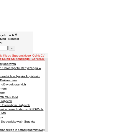
niwersytet Medyczny w Białymstoku
we
A
powiększ czcionkę
A
standardowy rozmiar czcionki
ących
A
pomniejsz czcionkę
etynu
Kontakt
ugi
artykułów
ia Klubu Studenckiego 'CoNieCo'
a Klubu Studenckiego "CoNieCo"
acjonarnych
ich Uniwersytetu Medycznego w
anckich w Języku Angielskim
Doktorantów
ndiów doktorankich
antom
ntom
znych MOSTUM
 Bialystok
University in Bialystok
owej w ramach statusu KNOW dla
 UMB
 +
w Środowiskowych Studiów
ranckiego z dotacji podmiotowej