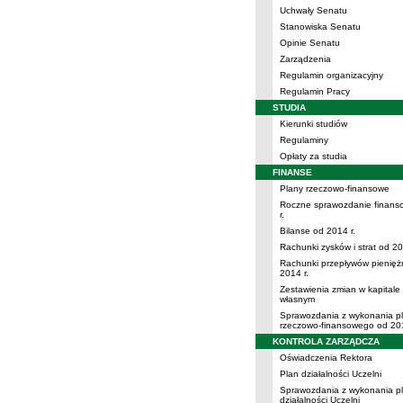
Uchwały Senatu
Stanowiska Senatu
Opinie Senatu
Zarządzenia
Regulamin organizacyjny
Regulamin Pracy
STUDIA
Kierunki studiów
Regulaminy
Opłaty za studia
FINANSE
Plany rzeczowo-finansowe
Roczne sprawozdanie finans
r.
Bilanse od 2014 r.
Rachunki zysków i strat od 20
Rachunki przepływów pienięż
2014 r.
Zestawienia zmian w kapitale
własnym
Sprawozdania z wykonania p
rzeczowo-finansowego od 201
KONTROLA ZARZĄDCZA
Oświadczenia Rektora
Plan działalności Uczelni
Sprawozdania z wykonania p
działalności Uczelni