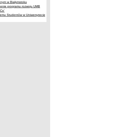
znym w Białymstoku
ożenie programu rozwoju UMB
Co'
nemu Studentów w Uniwersytecie