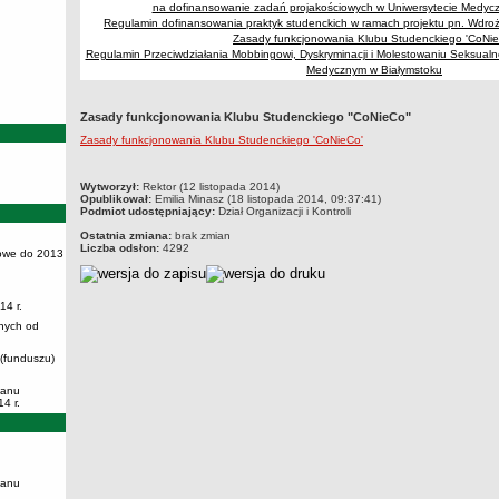
na dofinansowanie zadań projakościowych w Uniwersytecie Medyc
Regulamin dofinansowania praktyk studenckich w ramach projektu pn. Wdr
Zasady funkcjonowania Klubu Studenckiego 'CoNie
Regulamin Przeciwdziałania Mobbingowi, Dyskryminacji i Molestowaniu Seksual
Medycznym w Białymstoku
Zasady funkcjonowania Klubu Studenckiego "CoNieCo"
Zasady funkcjonowania Klubu Studenckiego 'CoNieCo'
metryczka
Wytworzył:
Rektor (12 listopada 2014)
Opublikował:
Emilia Minasz (18 listopada 2014, 09:37:41)
Podmiot udostępniający:
Dział Organizacji i Kontroli
Ostatnia zmiana:
brak zmian
Liczba odsłon:
4292
owe do 2013
14 r.
nych od
 (funduszu)
lanu
4 r.
lanu