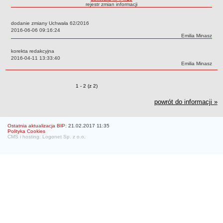
rejestr zmian informacji
Struktura organizacyjna
WŁADZE
dodanie zmiany Uchwała 62/2016
Data:
2016-06-06 09:16:24
Senat
Autor:
Emilia Minasz
Rektor
korekta redakcyjna
Prorektorzy
Data:
2016-04-11 13:33:40
Autor:
Emilia Minasz
Rady Wydziału
Dziekani
Zmiany o pozycjach
1 - 2 (z 2)
Prodziekani
powrót do informacji »
WEWNĘTRZNE AKTY PRAWNE
Statut
Ostatnia aktualizacja BIP:
21.02.2017 11:35
Uchwały Senatu
Polityka Cookies
CMS i hosting: Logonet Sp. z o.o.
Stanowiska Senatu
Opinie Senatu
Zarządzenia
Regulamin organizacyjny
Regulamin Pracy
STUDIA
Kierunki studiów