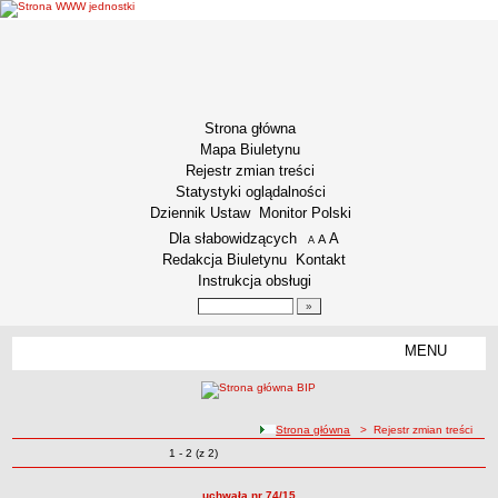
Strona główna
Mapa Biuletynu
Rejestr zmian treści
Statystyki oglądalności
Dziennik Ustaw
Monitor Polski
Menu dodatkowe
Dla słabowidzących
A
powiększ czcionkę
A
standardowy rozmiar czcionki
A
pomniejsz czcionkę
Redakcja Biuletynu
Kontakt
Instrukcja obsługi
Wyszukiwarka artykułów
Szukaj
MENU
Menu
INFORMACJE OGÓLNE
Podstawa prawna funkcjonowania
ścieżka nawigacji
Strona główna
> Rejestr zmian treści
Misja i Strategia
Zmiany o pozycjach
1 - 2 (z 2)
Rejestr zmian treści
Kodeks Etyki
Kodeks etyki pracownika naukowego
uchwała nr 74/15