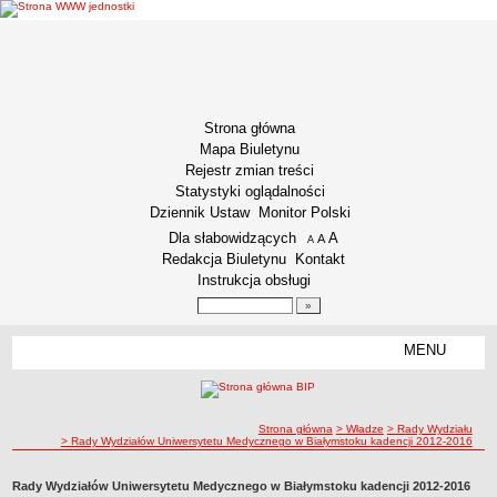
Strona główna
Mapa Biuletynu
Rejestr zmian treści
Statystyki oglądalności
Dziennik Ustaw
Monitor Polski
Menu dodatkowe
Dla słabowidzących
A
powiększ czcionkę
A
standardowy rozmiar czcionki
A
pomniejsz czcionkę
Redakcja Biuletynu
Kontakt
Instrukcja obsługi
Wyszukiwarka artykułów
Szukaj
MENU
Menu
INFORMACJE OGÓLNE
Podstawa prawna funkcjonowania
ścieżka nawigacji
Strona główna
> Władze
> Rady Wydziału
Misja i Strategia
> Rady Wydziałów Uniwersytetu Medycznego w Białymstoku kadencji 2012-2016
Kodeks Etyki
Rady Wydziałów Uniwersytetu Medycznego w Białymstoku kadencji 2012-2016
Kodeks etyki pracownika naukowego