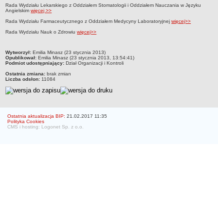
Rada Wydziału Lekarskiego z Oddziałem Stomatologii i Oddziałem Nauczania w Języku
Struktura organizacyjna
Angielskim
więcej >>
WŁADZE
Rada Wydziału Farmaceutycznego z Oddziałem Medycyny Laboratoryjnej
więcej>>
Senat
Rada Wydziału Nauk o Zdrowiu
więcej>>
Rektor
metryczka
Wytworzył:
Emilia Minasz (23 stycznia 2013)
Prorektorzy
Opublikował:
Emilia Minasz (23 stycznia 2013, 13:54:41)
Podmiot udostępniający:
Dział Organizacji i Kontroli
Rady Wydziału
Ostatnia zmiana:
brak zmian
Liczba odsłon:
11084
Dziekani
Prodziekani
WEWNĘTRZNE AKTY PRAWNE
Statut
Ostatnia aktualizacja BIP:
21.02.2017 11:35
Polityka Cookies
CMS i hosting: Logonet Sp. z o.o.
Uchwały Senatu
Stanowiska Senatu
Opinie Senatu
Zarządzenia
Regulamin organizacyjny
Regulamin Pracy
STUDIA
Kierunki studiów