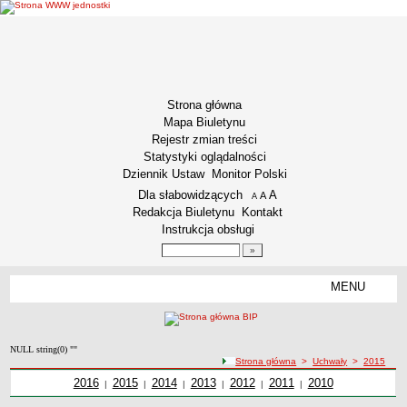
Strona główna
Mapa Biuletynu
Rejestr zmian treści
Statystyki oglądalności
Dziennik Ustaw
Monitor Polski
Menu dodatkowe
Dla słabowidzących
A
powiększ czcionkę
A
standardowy rozmiar czcionki
A
pomniejsz czcionkę
Redakcja Biuletynu
Kontakt
Instrukcja obsługi
Wyszukiwarka artykułów
Szukaj
MENU
Menu
INFORMACJE OGÓLNE
Podstawa prawna funkcjonowania
NULL string(0) ""
Misja i Strategia
ścieżka nawigacji
Strona główna
>
Uchwały
>
2015
Kodeks Etyki
Uchwały z roku
2016
Uchwały z roku
2015
Uchwały z roku
2014
Uchwały z roku
2013
Uchwały z roku
2012
Uchwały z roku
2011
Uchwały z roku
2010
|
|
|
|
|
|
Kodeks etyki pracownika naukowego