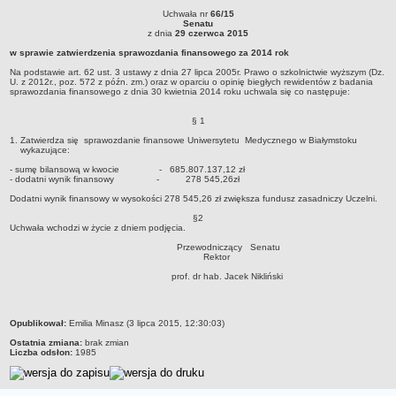
Uchwała nr
66/15
Struktura organizacyjna
Uchwała nr 66/15Senatuz dnia 29 czerwca 2015w sprawie zatwierdzenia
Senatu
sprawozdania finansowego za 2014 rok Na podstawie art. 62 ust. 3 ustawy z dnia
z dnia
29 czerwca 2015
WŁADZE
27 lipca 2005r. Prawo o szkolnictwie wyższym (Dz. U. z 2012r., poz. 572 z późn.
w sprawie zatwierdzenia sprawozdania finansowego za 2014 rok
zm.) oraz w oparciu o opinię biegłych rewidentów z badania sprawozdania
Senat
finansowego z dnia 30 kwietnia 2014 roku uchwala się co następuje:
Na podstawie art. 62 ust. 3 ustawy z dnia 27 lipca 2005r. Prawo o szkolnictwie wyższym (Dz.
Rektor
U. z 2012r., poz. 572 z późn. zm.) oraz w oparciu o opinię biegłych rewidentów z badania
sprawozdania finansowego z dnia 30 kwietnia 2014 roku uchwala się co następuje:
Prorektorzy
§ 1
Rady Wydziału
1. Zatwierdza się sprawozdanie finansowe Uniwersytetu Medycznego w Białymstoku
Dziekani
wykazujące:
- sumę bilansową w kwocie - 685.807.137,12 zł
Prodziekani
- dodatni wynik finansowy - 278 545,26zł
WEWNĘTRZNE AKTY PRAWNE
Dodatni wynik finansowy w wysokości 278 545,26 zł zwiększa fundusz zasadniczy Uczelni.
Statut
§2
Uchwała wchodzi w życie z dniem podjęcia.
Uchwały Senatu
Przewodniczący Senatu
Stanowiska Senatu
Rektor
prof. dr hab. Jacek Nikliński
Opinie Senatu
Zarządzenia
metryczka
Opublikował:
Regulamin organizacyjny
Emilia Minasz (3 lipca 2015, 12:30:03)
Ostatnia zmiana:
brak zmian
Regulamin Pracy
Liczba odsłon:
1985
STUDIA
Kierunki studiów