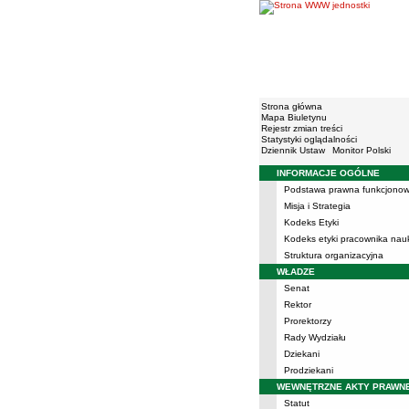
Strona główna
Mapa Biuletynu
Rejestr zmian treści
Statystyki oglądalności
Dziennik Ustaw
Monitor Polski
INFORMACJE OGÓLNE
Menu
Podstawa prawna funkcjonow
Misja i Strategia
Kodeks Etyki
Kodeks etyki pracownika na
Struktura organizacyjna
WŁADZE
Senat
Rektor
Prorektorzy
Rady Wydziału
Dziekani
Prodziekani
WEWNĘTRZNE AKTY PRAWN
Statut