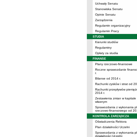
Uchwały Senatu
Stanowiska Senatu
Opinie Senatu
Zarządzenia
Regulamin organizacyjny
Regulamin Pracy
STUDIA
Kierunki studiów
Regulaminy
Opłaty za studia
FINANSE
Plany rzeczowo-finansowe
Roczne sprawozdanie finans
r.
Bilanse od 2014 r.
Rachunki zysków i strat od 20
Rachunki przepływów pienięż
2014 r.
Zestawienia zmian w kapitale
własnym
Sprawozdania z wykonania p
rzeczowo-finansowego od 201
KONTROLA ZARZĄDCZA
Oświadczenia Rektora
Plan działalności Uczelni
Sprawozdania z wykonania p
działalności Uczelni