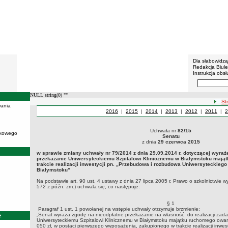
BIP - U
Menu dodatko
Dla słabowidz
Redakcja Biul
Instrukcja obsł
Wyszukiwarka 
Szukaj
NULL string(0) ""
ścież
St
ania
Uchwały z roku
2016
|
Uchwały z roku
2015
|
Uchwały z roku
2014
|
Uchwały z roku
2013
|
Uchwały z roku
2012
|
Uchwały z
2011
|
U
2
Uchwała nr
82/15
ukowego
Uchwała nr 82/15Senatuz dnia 29 czerwca 2015w sprawie zmiany uchwały
Senatu
przekazanie Uniwersyteckiemu Szpitalowi Klinicznemu w Białymstoku m
z dnia
29 czerwca 2015
rozbudowa Uniwersyteckiego Szpitala Klinicznego w Białymstoku”Na pod
w sprawie zmiany uchwały nr 79/2014 z dnia 29.09.2014 r. dotyczącej wyraż
(t.j. Dz. U. z 2012, poz. 572 z późn. zm.) uchwala się, co następuje:
przekazanie Uniwersyteckiemu Szpitalowi Klinicznemu w Białymstoku mają
trakcie realizacji inwestycji pn. „Przebudowa i rozbudowa Uniwersyteckiego
Białymstoku”
Na podstawie art. 90 ust. 4 ustawy z dnia 27 lipca 2005 r. Prawo o szkolnictwie wy
572 z późn. zm.) uchwala się, co następuje:
§ 1
Paragraf 1 ust. 1 powołanej na wstępie uchwały otrzymuje brzmienie:
„Senat wyraża zgodę na nieodpłatne przekazanie na własność do realizacji zada
E
Uniwersyteckiemu Szpitalowi Klinicznemu w Białymstoku majątku ruchomego owart
050 zł, w postaci pierwszego wyposażenia, zakupionego w trakcie realizacji inwes