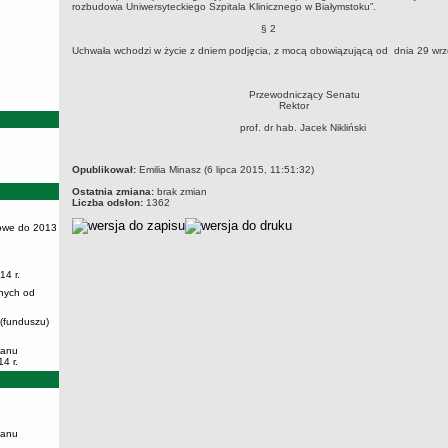
rozbudowa Uniwersyteckiego Szpitala Klinicznego w Białymstoku”.
§ 2
Uchwała wchodzi w życie z dniem podjęcia, z mocą obowiązującą od dnia 29 wrz
Przewodniczący Senatu
Rektor
prof. dr hab. Jacek Nikliński
metryczka
Opublikował:
Emilia Minasz (6 lipca 2015, 11:51:32)
Ostatnia zmiana:
brak zmian
Liczba odsłon:
1362
owe do 2013
14 r.
nych od
 (funduszu)
lanu
4 r.
lanu