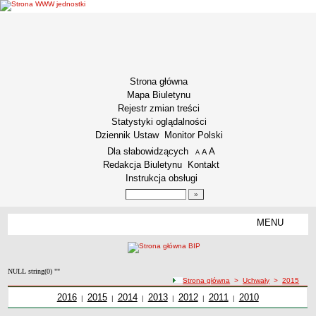
Strona główna
Mapa Biuletynu
Rejestr zmian treści
Statystyki oglądalności
Dziennik Ustaw
Monitor Polski
Menu dodatkowe
Dla słabowidzących
A
powiększ czcionkę
A
standardowy rozmiar czcionki
A
pomniejsz czcionkę
Redakcja Biuletynu
Kontakt
Instrukcja obsługi
Wyszukiwarka artykułów
Szukaj
MENU
Menu
INFORMACJE OGÓLNE
Podstawa prawna funkcjonowania
NULL string(0) ""
Misja i Strategia
ścieżka nawigacji
Strona główna
>
Uchwały
>
2015
Kodeks Etyki
Uchwały z roku
2016
Uchwały z roku
2015
Uchwały z roku
2014
Uchwały z roku
2013
Uchwały z roku
2012
Uchwały z roku
2011
Uchwały z roku
2010
|
|
|
|
|
|
Kodeks etyki pracownika naukowego