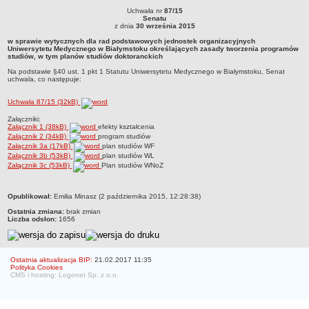
Uchwała nr
87/15
Struktura organizacyjna
Uchwała nr 87/15Senatuz dnia 30 września 2015w sprawie wytycznych dla rad
Senatu
podstawowych jednostek organizacyjnych Uniwersytetu Medycznego w
z dnia
30 września 2015
WŁADZE
Białymstoku określających zasady tworzenia programów studiów, w tym planów
w sprawie wytycznych dla rad podstawowych jednostek organizacyjnych
studiów doktoranckich Na podstawie §40 ust. 1 pkt 1 Statutu Uniwersytetu
Senat
Uniwersytetu Medycznego w Białymstoku określających zasady tworzenia programów
Medycznego w Białymstoku, Senat uchwala, co następuje:
studiów, w tym planów studiów doktoranckich
Rektor
Na podstawie §40 ust. 1 pkt 1 Statutu Uniwersytetu Medycznego w Białymstoku, Senat
Prorektorzy
uchwala, co następuje:
Rady Wydziału
Uchwała 87/15 (32kB)
Dziekani
Załączniki:
Załącznik 1 (38kB)
efekty kształcenia
Prodziekani
Załącznik 2 (34kB)
program studiów
Załącznik 3a (17kB)
plan studiów WF
WEWNĘTRZNE AKTY PRAWNE
Załącznik 3b (53kB)
plan studiów WL
Statut
Załącznik 3c (53kB)
Plan studiów WNoZ
Uchwały Senatu
metryczka
Opublikował:
Emilia Minasz (2 października 2015, 12:28:38)
Stanowiska Senatu
Ostatnia zmiana:
brak zmian
Opinie Senatu
Liczba odsłon:
1656
Zarządzenia
Regulamin organizacyjny
Ostatnia aktualizacja BIP:
21.02.2017 11:35
Polityka Cookies
Regulamin Pracy
CMS i hosting: Logonet Sp. z o.o.
STUDIA
Kierunki studiów