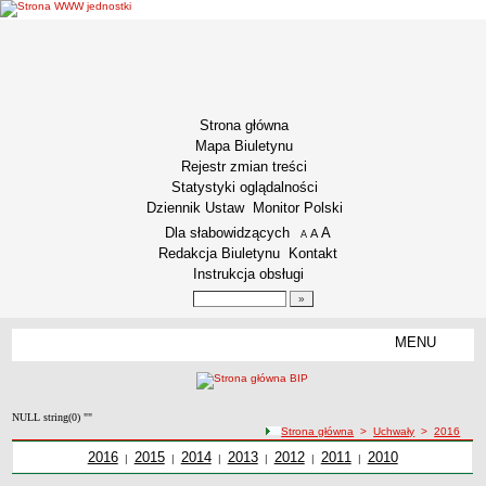
Strona główna
Mapa Biuletynu
Rejestr zmian treści
Statystyki oglądalności
Dziennik Ustaw
Monitor Polski
Menu dodatkowe
Dla słabowidzących
A
powiększ czcionkę
A
standardowy rozmiar czcionki
A
pomniejsz czcionkę
Redakcja Biuletynu
Kontakt
Instrukcja obsługi
Wyszukiwarka artykułów
Szukaj
MENU
Menu
INFORMACJE OGÓLNE
Podstawa prawna funkcjonowania
NULL string(0) ""
Misja i Strategia
ścieżka nawigacji
Strona główna
>
Uchwały
>
2016
Kodeks Etyki
Uchwały z roku
2016
Uchwały z roku
2015
Uchwały z roku
2014
Uchwały z roku
2013
Uchwały z roku
2012
Uchwały z roku
2011
Uchwały z roku
2010
|
|
|
|
|
|
Kodeks etyki pracownika naukowego