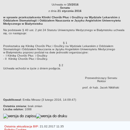
Uchwała nr
15/2016
Struktura organizacyjna
Uchwała nr 15/2016Senatuz dnia 21 stycznia 2016w sprawie przekształcenia Kliniki
Senatu
Chorób Płuc i Gruźlicy na Wydziale Lekarskim z Oddziałem Stomatologii i
z dnia
21 stycznia 2016
WŁADZE
Oddziałem Nauczania w Języku Angielskim Uniwersytetu Medycznego w
w sprawie przekształcenia Kliniki Chorób Płuc i Gruźlicy na Wydziale Lekarskim z
BiałymstokuNa podstawie § 40 ust. 2 pkt 24 Statutu Uniwersytetu Medycznego w
Senat
Oddziałem Stomatologii i Oddziałem Nauczania w Języku Angielskim Uniwersytetu
Białymstoku uchwala się, co następuje:
Medycznego w Białymstoku
Rektor
Na podstawie § 40 ust. 2 pkt 24 Statutu Uniwersytetu Medycznego w Białymstoku uchwala
Prorektorzy
się, co następuje:
Rady Wydziału
§ 1
Przekształca się Klinikę Chorób Płuc i Gruźlicy na Wydziale Lekarskim z Oddziałem
Dziekani
Stomatologii i Oddziałem Nauczania w Języku Angielskim Uniwersytetu Medycznego
w Białymstoku poprzez podział na dwie jednostki organizacyjne:
- I Klinikę Chorób Płuc i Gruźlicy
Prodziekani
- II Klinikę Chorób Płuc i Gruźlicy.
WEWNĘTRZNE AKTY PRAWNE
§ 2
Uchwała wchodzi w życie z dniem podjęcia.
Statut
Uchwały Senatu
Przewodniczący Senatu
Rektor
Stanowiska Senatu
prof. dr hab. Jacek Nikliński
Opinie Senatu
Zarządzenia
metryczka
Opublikował:
Emilia Minasz (3 lutego 2016, 14:09:47)
Ostatnia zmiana:
Regulamin organizacyjny
brak zmian
Liczba odsłon:
1088
Regulamin Pracy
STUDIA
Ostatnia aktualizacja BIP:
Kierunki studiów
21.02.2017 11:35
Polityka Cookies