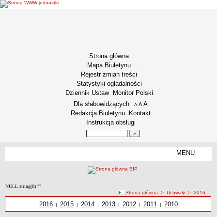
Strona główna
Mapa Biuletynu
Rejestr zmian treści
Statystyki oglądalności
Dziennik Ustaw
Monitor Polski
Menu dodatkowe
Dla słabowidzących
A
powiększ czcionkę
A
standardowy rozmiar czcionki
A
pomniejsz czcionkę
Redakcja Biuletynu
Kontakt
Instrukcja obsługi
Wyszukiwarka artykułów
Szukaj
MENU
Menu
INFORMACJE OGÓLNE
Podstawa prawna funkcjonowania
NULL string(0) ""
Misja i Strategia
ścieżka nawigacji
Strona główna
>
Uchwały
>
2016
Kodeks Etyki
Uchwały z roku
2016
Uchwały z roku
2015
Uchwały z roku
2014
Uchwały z roku
2013
Uchwały z roku
2012
Uchwały z roku
2011
Uchwały z roku
2010
|
|
|
|
|
|
Kodeks etyki pracownika naukowego