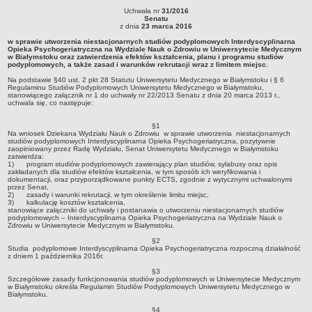
Uchwała nr
31/2016
Struktura organizacyjna
Uchwała nr 31/2016Senatuz dnia 23 marca 2016w sprawie utworzenia
Senatu
niestacjonarnych studiów podyplomowych Interdyscyplinarna Opieka
z dnia
23 marca 2016
WŁADZE
Psychogeriatryczna na Wydziale Nauk o Zdrowiu w Uniwersytecie Medycznym w
w sprawie utworzenia niestacjonarnych studiów podyplomowych Interdyscyplinarna
Białymstoku oraz zatwierdzenia efektów kształcenia, planu i programu studiów
Senat
Opieka Psychogeriatryczna na Wydziale Nauk o Zdrowiu w Uniwersytecie Medycznym
podyplomowych, a także zasad i warunków rekrutacji wraz z limitem miejsc.Na
w Białymstoku oraz zatwierdzenia efektów kształcenia, planu i programu studiów
podstawie §40 ust. 2 pkt 28 Statutu Uniwersytetu Medycznego w Białymstoku i § 6
Rektor
podyplomowych, a także zasad i warunków rekrutacji wraz z limitem miejsc.
Regulaminu Studiów Podyplomowych Uniwersytetu Medycznego w Białymstoku,
stanowiącego załącznik nr 1 do uchwały nr 22/2013 Senatu z dnia 20 marca 2013 r.,
Prorektorzy
Na podstawie §40 ust. 2 pkt 28 Statutu Uniwersytetu Medycznego w Białymstoku i § 6
uchwala się, co następuje:
Regulaminu Studiów Podyplomowych Uniwersytetu Medycznego w Białymstoku,
stanowiącego załącznik nr 1 do uchwały nr 22/2013 Senatu z dnia 20 marca 2013 r.,
Rady Wydziału
uchwala się, co następuje:
Dziekani
§1
Na wniosek Dziekana Wydziału Nauk o Zdrowiu w sprawie utworzenia niestacjonarnych
Prodziekani
studiów podyplomowych Interdyscyplinarna Opieka Psychogeriatryczna, pozytywnie
zaopiniowany przez Radę Wydziału, Senat Uniwersytetu Medycznego w Białymstoku
WEWNĘTRZNE AKTY PRAWNE
zatwierdza:
1) program studiów podyplomowych zawierający plan studiów, sylabusy oraz opis
Statut
zakładanych dla studiów efektów kształcenia, w tym sposób ich weryfikowania i
dokumentacji, oraz przyporządkowane punkty ECTS, zgodnie z wytycznymi uchwalonymi
Uchwały Senatu
przez Senat,
2) zasady i warunki rekrutacji, w tym określenie limitu miejsc,
Stanowiska Senatu
3) kalkulację kosztów kształcenia,
stanowiące załączniki do uchwały i postanawia o utworzeniu niestacjonarnych studiów
podyplomowych – Interdyscyplinarna Opieka Psychogeriatryczna na Wydziale Nauk o
Opinie Senatu
Zdrowiu w Uniwersytecie Medycznym w Białymstoku.
Zarządzenia
§2
Studia podyplomowe Interdyscyplinarna Opieka Psychogeriatryczna rozpoczną działalność
Regulamin organizacyjny
z dniem 1 października 2016r.
§3
Regulamin Pracy
Szczegółowe zasady funkcjonowania studiów podyplomowych w Uniwersytecie Medycznym
w Białymstoku określa Regulamin Studiów Podyplomowych Uniwersytetu Medycznego w
STUDIA
Białymstoku.
Kierunki studiów
§4