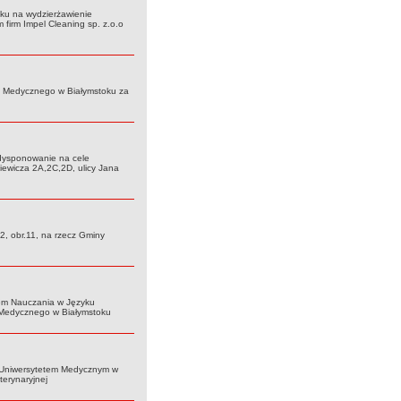
oku na wydzierżawienie
firm Impel Cleaning sp. z.o.o
u Medycznego w Białymstoku za
dysponowanie na cele
iewicza 2A,2C,2D, ulicy Jana
2, obr.11, na rzecz Gminy
łem Nauczania w Języku
u Medycznego w Białymstoku
 Uniwersytetem Medycznym w
erynaryjnej