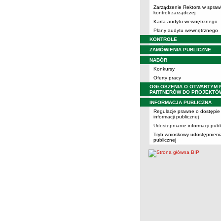
Zarządzenie Rektora w spraw
kontroli zarządczej
Karta audytu wewnętrznego
Plany audytu wewnętrznego
KONTROLE
ZAMÓWIENIA PUBLICZNE
NABÓR
Konkursy
Oferty pracy
OGŁOSZENIA O OTWARTYM 
PARTNERÓW DO PROJEKTÓ
INFORMACJA PUBLICZNA
Regulacje prawne o dostępie
informacji publicznej
Udostępnianie informacji publ
Tryb wnioskowy udostępnienia
publicznej