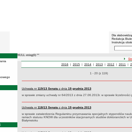
BIP - U
Menu dodatko
Dla słabowidz
Redakcja Biul
Instrukcja obsł
Wyszukiwarka 
Szukaj
NULL string(0) ""
ścież
St
ania
Uchwały z roku
2016
|
Uchwały z roku
2015
|
Uchwały z roku
2014
|
Uchwały z roku
2013
|
Uchwały z roku
2012
|
Uchwały z
2011
|
U
2
Uchwały z 2013 roku
Uchwały o pozycjach
1 - 20 (z 119)
ukowego
Uchwała nr
119/13
Senatu
z dnia
19 grudnia 2013
w sprawie zmiany uchwały nr 64/2013 z dnia 27.06.2013r. w sprawie liczebności 
Uchwała nr
118/13
Senatu
z dnia
19 grudnia 2013
w sprawie zatwierdzenia Regulaminu przyznawania specjalnych stypendiów nauk
ramach statusu KNOW dla uczestników stacjonarnych studiów doktoranckich w 
Białymstoku
E