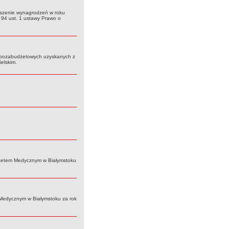
szenie wynagrodzeń w roku
 94 ust. 1 ustawy Prawo o
 pozabudżetowych uzyskanych z
elskim.
ytetem Medycznym w Białymstoku
e Medycznym w Białymstoku za rok