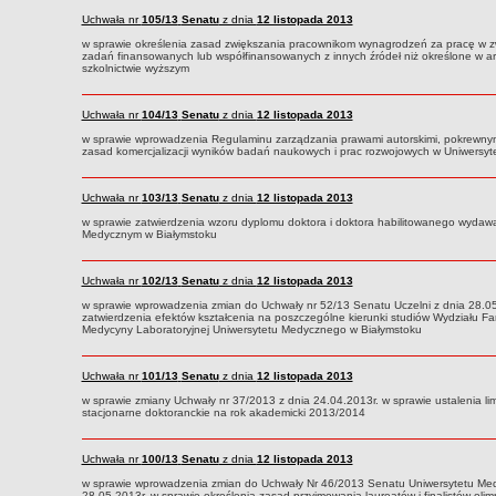
Uchwała nr
105/13
Senatu
z dnia
12 listopada 2013
w sprawie określenia zasad zwiększania pracownikom wynagrodzeń za pracę w zwi
zadań finansowanych lub współfinansowanych z innych źródeł niż określone w ar
szkolnictwie wyższym
Uchwała nr
104/13
Senatu
z dnia
12 listopada 2013
w sprawie wprowadzenia Regulaminu zarządzania prawami autorskimi, pokrewnymi
zasad komercjalizacji wyników badań naukowych i prac rozwojowych w Uniwersy
Uchwała nr
103/13
Senatu
z dnia
12 listopada 2013
w sprawie zatwierdzenia wzoru dyplomu doktora i doktora habilitowanego wydaw
Medycznym w Białymstoku
Uchwała nr
102/13
Senatu
z dnia
12 listopada 2013
w sprawie wprowadzenia zmian do Uchwały nr 52/13 Senatu Uczelni z dnia 28.05
zatwierdzenia efektów kształcenia na poszczególne kierunki studiów Wydziału 
Medycyny Laboratoryjnej Uniwersytetu Medycznego w Białymstoku
Uchwała nr
101/13
Senatu
z dnia
12 listopada 2013
w sprawie zmiany Uchwały nr 37/2013 z dnia 24.04.2013r. w sprawie ustalenia limi
stacjonarne doktoranckie na rok akademicki 2013/2014
Uchwała nr
100/13
Senatu
z dnia
12 listopada 2013
w sprawie wprowadzenia zmian do Uchwały Nr 46/2013 Senatu Uniwersytetu Med
28.05.2013r. w sprawie określenia zasad przyjmowania laureatów i finalistów oli