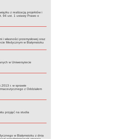
ązku z realizacją projektów i
t. 94 ust. 1 ustawy Prawo o
 i własności przemysłowej oraz
tecie Medycznym w Białymstoku
anych w Uniwersytecie
.2013 r. w sprawie
Farmaceutycznego z Oddziałem
tu przyjęć na studia
ycznego w Białymstoku z dnia
mpiad przedmiotowych stopnia