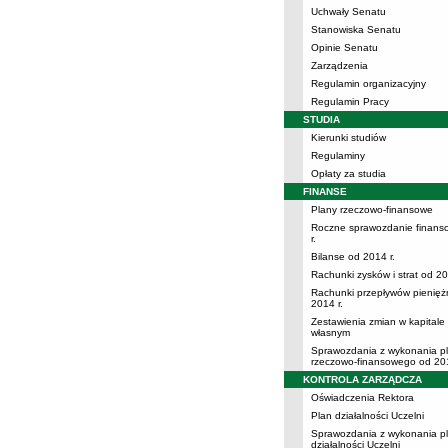
Uchwały Senatu
Stanowiska Senatu
Opinie Senatu
Zarządzenia
Regulamin organizacyjny
Regulamin Pracy
STUDIA
Kierunki studiów
Regulaminy
Opłaty za studia
FINANSE
Plany rzeczowo-finansowe
Roczne sprawozdanie finans
r.
Bilanse od 2014 r.
Rachunki zysków i strat od 20
Rachunki przepływów pienięż
2014 r.
Zestawienia zmian w kapitale
własnym
Sprawozdania z wykonania p
rzeczowo-finansowego od 201
KONTROLA ZARZĄDCZA
Oświadczenia Rektora
Plan działalności Uczelni
Sprawozdania z wykonania p
działalności Uczelni