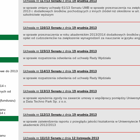
Uchwała nr
117/13
Senatu
z dnia
19 grudnia 2013
w sprawie zmiany uchwały 61/13 Senatu UMB w sprawie przeznaczenia na zwięk
2013 r. dodatkowych środków, pochodzących z innych źródeł niż określone w art.
szkolnictwie wyższym
Uchwała nr
116/13
Senatu
z dnia
19 grudnia 2013
w sprawie przeznaczenia w roku akademickim 2013/2014 dodatkowych środków
opłat od cudzoziemców na zwiększenie wynagrodzeń za nauczanie w języku angi
Uchwała nr
115/13
Senatu
z dnia
19 grudnia 2013
w sprawie rozpatrzenia odwołania od uchwały Rady Wydziału
owe do 2013
Uchwała nr
114/13
Senatu
z dnia
19 grudnia 2013
w sprawie rozpatrzenia odwołania od uchwały Rady Wydziału
14 r.
Uchwała nr
113/13
Senatu
z dnia
19 grudnia 2013
nych od
w sprawie wyrażenia zgody na zawarcie umowy o współpracy pomiędzy Uniwers
 (funduszu)
a Data Techno Park Sp. z o.o.
lanu
4 r.
Uchwała nr
112/13
Senatu
z dnia
19 grudnia 2013
w sprawie zatwierdzenia raportu z przeglądu jakości kształcenia w Uniwersyteci
akademicki 2012/2013
lanu
Uchwała nr
111/13
Senatu
z dnia
12 listopada 2013