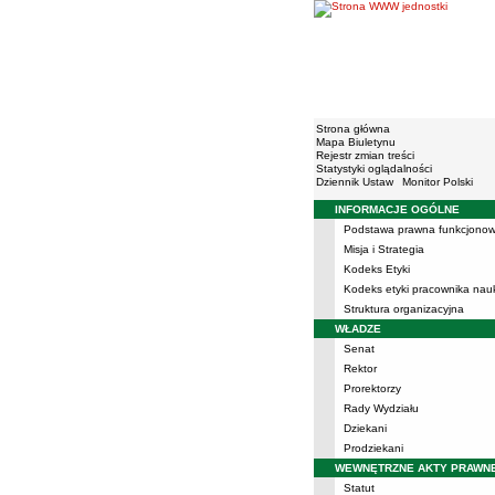
Strona główna
Mapa Biuletynu
Rejestr zmian treści
Statystyki oglądalności
Dziennik Ustaw
Monitor Polski
INFORMACJE OGÓLNE
Menu
Podstawa prawna funkcjonow
Misja i Strategia
Kodeks Etyki
Kodeks etyki pracownika na
Struktura organizacyjna
WŁADZE
Senat
Rektor
Prorektorzy
Rady Wydziału
Dziekani
Prodziekani
WEWNĘTRZNE AKTY PRAWN
Statut