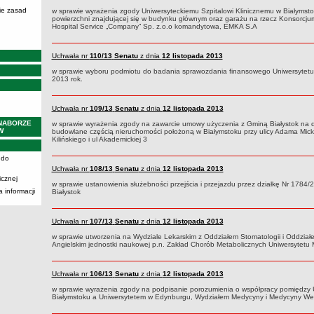
ie zasad
w sprawie wyrażenia zgody Uniwersyteckiemu Szpitalowi Klinicznemu w Białymst
powierzchni znajdującej się w budynku głównym oraz garażu na rzecz Konsorcjum 
Hospital Service „Company” Sp. z.o.o komandytowa, EMKA S.A
Uchwała nr
110/13
Senatu
z dnia
12 listopada 2013
w sprawie wyboru podmiotu do badania sprawozdania finansowego Uniwersytet
2013 rok.
Uchwała nr
109/13
Senatu
z dnia
12 listopada 2013
NABORZE
w sprawie wyrażenia zgody na zawarcie umowy użyczenia z Gminą Białystok na 
W
budowlane częścią nieruchomości położoną w Białymstoku przy ulicy Adama Mick
Kilińskiego i ul Akademickiej 3
 do
Uchwała nr
108/13
Senatu
z dnia
12 listopada 2013
icznej
w sprawie ustanowienia służebności przejścia i przejazdu przez działkę Nr 1784/2
 informacji
Białystok
Uchwała nr
107/13
Senatu
z dnia
12 listopada 2013
w sprawie utworzenia na Wydziale Lekarskim z Oddziałem Stomatologii i Oddzia
Angielskim jednostki naukowej p.n. Zakład Chorób Metabolicznych Uniwersytet
Uchwała nr
106/13
Senatu
z dnia
12 listopada 2013
w sprawie wyrażenia zgody na podpisanie porozumienia o współpracy pomiędzy
Białymstoku a Uniwersytetem w Edynburgu, Wydziałem Medycyny i Medycyny Wet