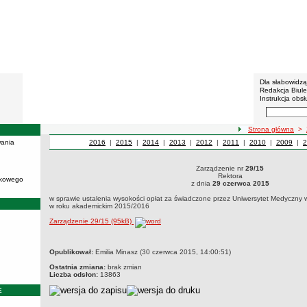
BIP - U
Menu dodatko
Dla słabowidz
Redakcja Biul
Instrukcja obsł
Wyszukiwarka 
Szukaj
ścieżka nawigacji
Strona główna
>
ania
Zarządzenia z roku
2016
Rektora
|
Zarządzenia z roku
2015
Rektora
|
Zarządzenia z roku
2014
Rektora
|
Zarządzenia z roku
2013
Rektora
|
Zarządzenia z roku
2012
Rektora
|
Zarządzenia z roku
2011
Rektora
|
Zarządzenia z rok
2010
Rektora
|
Zarządzen
2009
Rekt
|
Z
2
Zarządzenie nr
29/15
Zarządzenie nr 29/15Rektoraz dnia 29 czerwca 2015w sprawie ustaleni
Rektora
ukowego
edukacyjne w roku akademickim 2015/2016
z dnia
29 czerwca 2015
w sprawie ustalenia wysokości opłat za świadczone przez Uniwersytet Medyczny 
w roku akademickim 2015/2016
Zarządzenie 29/15 (95kB)
metryczka
Opublikował:
Emilia Minasz (30 czerwca 2015, 14:00:51)
Ostatnia zmiana:
brak zmian
Liczba odsłon:
13863
E