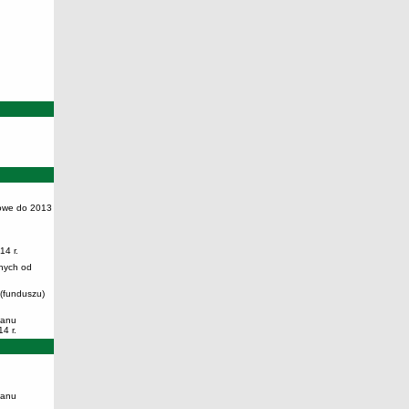
owe do 2013
14 r.
nych od
 (funduszu)
lanu
4 r.
lanu