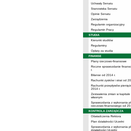
Uchwały Senatu
Stanowiska Senatu
Opinie Senatu
Zarządzenia
Regulamin organizacyjny
Regulamin Pracy
STUDIA
Kierunki studiów
Regulaminy
Opłaty za studia
FINANSE
Plany rzeczowo-finansowe
Roczne sprawozdanie finans
r.
Bilanse od 2014 r.
Rachunki zysków i strat od 20
Rachunki przepływów pienięż
2014 r.
Zestawienia zmian w kapitale
własnym
Sprawozdania z wykonania p
rzeczowo-finansowego od 201
KONTROLA ZARZĄDCZA
Oświadczenia Rektora
Plan działalności Uczelni
Sprawozdania z wykonania p
działalności Uczelni