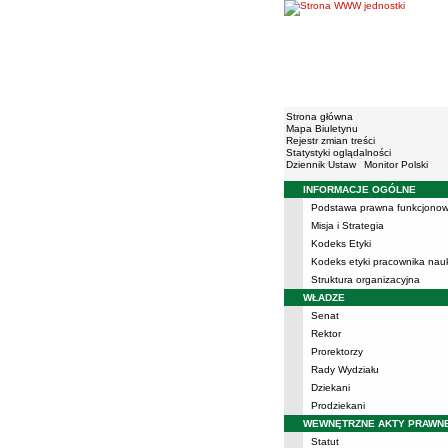
Strona główna
Mapa Biuletynu
Rejestr zmian treści
Statystyki oglądalności
Dziennik Ustaw
Monitor Polski
INFORMACJE OGÓLNE
Menu
Podstawa prawna funkcjonow
Misja i Strategia
Kodeks Etyki
Kodeks etyki pracownika na
Struktura organizacyjna
WŁADZE
Senat
Rektor
Prorektorzy
Rady Wydziału
Dziekani
Prodziekani
WEWNĘTRZNE AKTY PRAWN
Statut