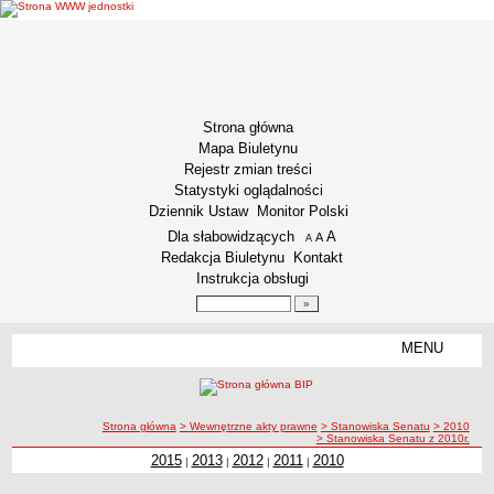
Strona główna
Mapa Biuletynu
Rejestr zmian treści
Statystyki oglądalności
Dziennik Ustaw
Monitor Polski
Menu dodatkowe
Dla słabowidzących
A
powiększ czcionkę
A
standardowy rozmiar czcionki
A
pomniejsz czcionkę
Redakcja Biuletynu
Kontakt
Instrukcja obsługi
Wyszukiwarka artykułów
Szukaj
MENU
Menu
INFORMACJE OGÓLNE
Podstawa prawna funkcjonowania
ścieżka nawigacji
Strona główna
> Wewnętrzne akty prawne
> Stanowiska Senatu
> 2010
Misja i Strategia
> Stanowiska Senatu z 2010r.
Kodeks Etyki
2015
2013
2012
2011
2010
|
|
|
|
Kodeks etyki pracownika naukowego