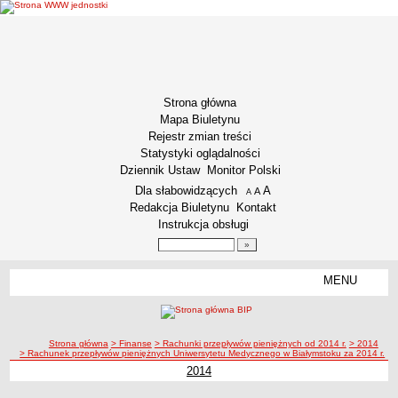
Strona główna
Mapa Biuletynu
Rejestr zmian treści
Statystyki oglądalności
Dziennik Ustaw
Monitor Polski
Menu dodatkowe
Dla słabowidzących
A
powiększ czcionkę
A
standardowy rozmiar czcionki
A
pomniejsz czcionkę
Redakcja Biuletynu
Kontakt
Instrukcja obsługi
Wyszukiwarka artykułów
Szukaj
MENU
Menu
INFORMACJE OGÓLNE
Podstawa prawna funkcjonowania
ścieżka nawigacji
Strona główna
> Finanse
> Rachunki przepływów pieniężnych od 2014 r.
> 2014
Misja i Strategia
> Rachunek przepływów pieniężnych Uniwersytetu Medycznego w Białymstoku za 2014 r.
Kodeks Etyki
2014
Kodeks etyki pracownika naukowego