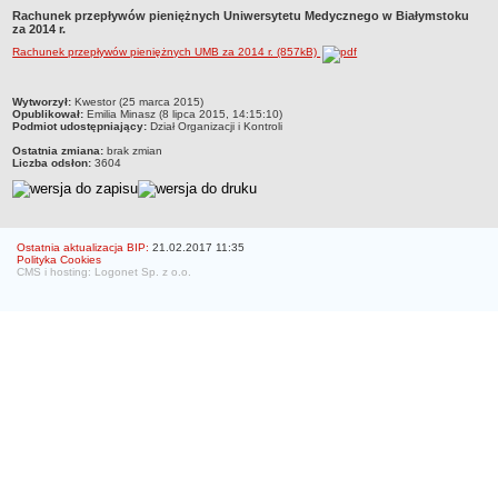
Rachunek przepływów pieniężnych Uniwersytetu Medycznego w Białymstoku
Struktura organizacyjna
za 2014 r.
WŁADZE
Rachunek przepływów pieniężnych UMB za 2014 r. (857kB)
Senat
Rektor
metryczka
Wytworzył:
Kwestor (25 marca 2015)
Opublikował:
Emilia Minasz (8 lipca 2015, 14:15:10)
Prorektorzy
Podmiot udostępniający:
Dział Organizacji i Kontroli
Ostatnia zmiana:
brak zmian
Rady Wydziału
Liczba odsłon:
3604
Dziekani
Prodziekani
WEWNĘTRZNE AKTY PRAWNE
Ostatnia aktualizacja BIP:
21.02.2017 11:35
Polityka Cookies
Statut
CMS i hosting: Logonet Sp. z o.o.
Uchwały Senatu
Stanowiska Senatu
Opinie Senatu
Zarządzenia
Regulamin organizacyjny
Regulamin Pracy
STUDIA
Kierunki studiów