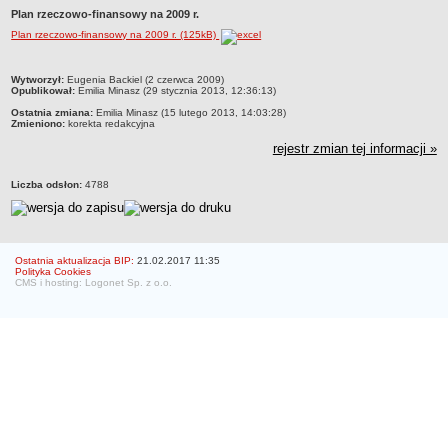
Plan rzeczowo-finansowy na 2009 r.
Struktura organizacyjna
Plan rzeczowo-finansowy na 2009 r. (125kB)
WŁADZE
Senat
metryczka
Wytworzył:
Eugenia Backiel (2 czerwca 2009)
Rektor
Opublikował:
Emilia Minasz (29 stycznia 2013, 12:36:13)
Ostatnia zmiana:
Emilia Minasz (15 lutego 2013, 14:03:28)
Prorektorzy
Zmieniono:
korekta redakcyjna
Rady Wydziału
rejestr zmian tej informacji »
Dziekani
Liczba odsłon:
4788
Prodziekani
WEWNĘTRZNE AKTY PRAWNE
Statut
Ostatnia aktualizacja BIP:
21.02.2017 11:35
Uchwały Senatu
Polityka Cookies
CMS i hosting: Logonet Sp. z o.o.
Stanowiska Senatu
Opinie Senatu
Zarządzenia
Regulamin organizacyjny
Regulamin Pracy
STUDIA
Kierunki studiów