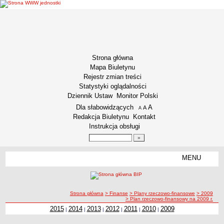
Strona główna
Mapa Biuletynu
Rejestr zmian treści
Statystyki oglądalności
Dziennik Ustaw
Monitor Polski
Menu dodatkowe
Dla słabowidzących
A
powiększ czcionkę
A
standardowy rozmiar czcionki
A
pomniejsz czcionkę
Redakcja Biuletynu
Kontakt
Instrukcja obsługi
Wyszukiwarka artykułów
Szukaj
MENU
Menu
INFORMACJE OGÓLNE
Podstawa prawna funkcjonowania
ścieżka nawigacji
Strona główna
> Finanse
> Plany rzeczowo-finansowe
> 2009
Misja i Strategia
> Plan rzeczowo-finansowy na 2009 r.
Kodeks Etyki
2015
2014
2013
2012
2011
2010
2009
|
|
|
|
|
|
Kodeks etyki pracownika naukowego