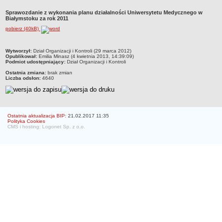
Struktura organizacyjna
Sprawozdanie z wykonania planu działalności Uniwersytetu Medycznego w
Białymstoku za rok 2011
WŁADZE
pobierz (40kB)
Senat
Rektor
metryczka
Wytworzył:
Dział Organizacji i Kontroli (29 marca 2012)
Prorektorzy
Opublikował:
Emilia Minasz (4 kwietnia 2013, 14:39:09)
Podmiot udostępniający:
Dział Organizacji i Kontroli
Rady Wydziału
Ostatnia zmiana:
brak zmian
Liczba odsłon:
4640
Dziekani
Prodziekani
WEWNĘTRZNE AKTY PRAWNE
Ostatnia aktualizacja BIP:
21.02.2017 11:35
Statut
Polityka Cookies
CMS i hosting: Logonet Sp. z o.o.
Uchwały Senatu
Stanowiska Senatu
Opinie Senatu
Zarządzenia
Regulamin organizacyjny
Regulamin Pracy
STUDIA
Kierunki studiów