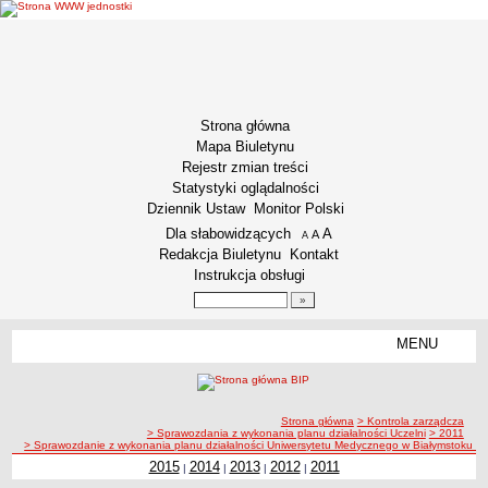
Strona główna
Mapa Biuletynu
Rejestr zmian treści
Statystyki oglądalności
Dziennik Ustaw
Monitor Polski
Menu dodatkowe
Dla słabowidzących
A
powiększ czcionkę
A
standardowy rozmiar czcionki
A
pomniejsz czcionkę
Redakcja Biuletynu
Kontakt
Instrukcja obsługi
Wyszukiwarka artykułów
Szukaj
MENU
Menu
INFORMACJE OGÓLNE
Podstawa prawna funkcjonowania
ścieżka nawigacji
Strona główna
> Kontrola zarządcza
Misja i Strategia
> Sprawozdania z wykonania planu działalności Uczelni
> 2011
> Sprawozdanie z wykonania planu działalności Uniwersytetu Medycznego w Białymstoku za
Kodeks Etyki
2015
2014
2013
2012
2011
|
|
|
|
Kodeks etyki pracownika naukowego