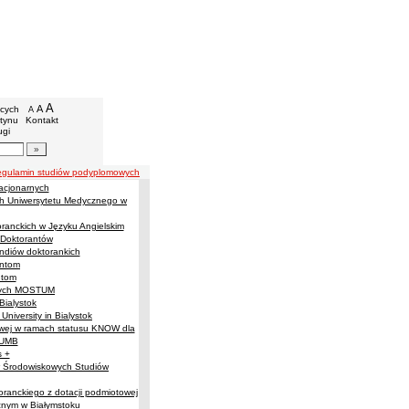
niwersytet Medyczny w Białymstoku
we
A
powiększ czcionkę
A
standardowy rozmiar czcionki
ących
A
pomniejsz czcionkę
etynu
Kontakt
ugi
artykułów
egulamin studiów podyplomowych
acjonarnych
ich Uniwersytetu Medycznego w
anckich w Języku Angielskim
Doktorantów
ndiów doktorankich
antom
ntom
znych MOSTUM
 Bialystok
University in Bialystok
owej w ramach statusu KNOW dla
 UMB
 +
w Środowiskowych Studiów
ranckiego z dotacji podmiotowej
znym w Białymstoku