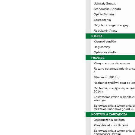
Uchwały Senatu
Stanowiska Senatu
Opinie Senatu
Zarządzenia
Regulamin organizacyjny
Regulamin Pracy
STUDIA
Kierunki studiów
Regulaminy
Opłaty za studia
FINANSE
Plany rzeczowo-finansowe
Roczne sprawozdanie finans
r.
Bilanse od 2014 r.
Rachunki zysków i strat od 20
Rachunki przepływów pienięż
2014 r.
Zestawienia zmian w kapitale
własnym
Sprawozdania z wykonania p
rzeczowo-finansowego od 201
KONTROLA ZARZĄDCZA
Oświadczenia Rektora
Plan działalności Uczelni
Sprawozdania z wykonania p
działalności Uczelni