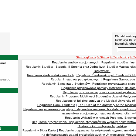
BIP - U
Menu dodatko
Dla słabowidz
Redakcja Biul
Instrukcja obsł
Wyszukiwarka 
Szukaj
ścieżka nawigacji
Strona główna
> Studia
> Regulaminy
> R
Regulamin studiów stacjonarnych
|
Regulamin studiów niest
ania
Regulamin Studiów I Stopnia, II Stopnia oraz Jednolitych Studiów Magistersk
Białymstoku
Regulamin studiów doktoranckich
|
Regulamin Środowiskowych Studiów Doktor
ukowego
Regulamin studiów podyplomowych
|
Regulamin Samorządu 
Regulamin Samorządu Studentów
|
Regulamin przyznawania stype
Regulamin przyznawania pomocy materialnej doktor
Regulamin przyznawania pomocy materialnej stude
Regulamin Programu Mobilności Studentów Uczelni Medyc
Regulations of full-time study at the Medical University of
Regulamin Domu Studenta
|
The Rules of the dormitory of the Medical 
Regulamin przyznawania specjalnych stypendiów naukowych z dotacji podmiot
uczestników stacjonarnych studiów doktoranckich w
Regulamin Wyjazdów w ramach Programu Erasmus
Regulamin przyznawania i wypłacania stypendiów na wyjazdy doktorantó
Doktoranckich w Języku Angielskim
E
Regulaminy Biura Karier
|
Regulamin przyznawania zwiększenia stypendium dokto
na dofinansowanie zadań projakościowych w Uniwersytecie Medyc