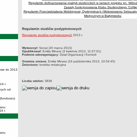
Regulamin dofinansowania praktyk studenckich w ramach projektu pn. Wdr
Zasady funkcjonowania Klubu Studenckiego 'CoNie
Regulamin Przeciwdziałania Mobbingowi, Dyskryminacji i Molestowaniu Seksual
Medycznym w Białymstoku
Regulamin studiów podyplomowych
Regulamin studiów podyplomowych
2013 r.
metryczka
Wytworzył:
Senat (20 marca 2013)
Opublikował:
Emilia Minasz (3 kwietnia 2013, 11:07:01)
Podmiot udostępniający:
Dział Organizacji i Kontroli
Ostatnia zmiana:
Emilia Minasz (16 października 2013, 10:54:45)
Zmieniono:
korekta redakcyjna
owe do 2013
Liczba odsłon:
3838
14 r.
nych od
 (funduszu)
lanu
4 r.
lanu