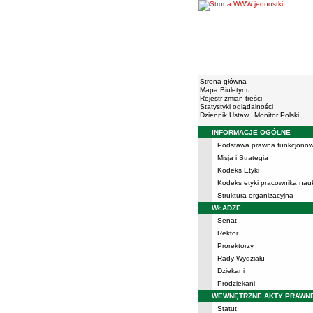
Strona główna
Mapa Biuletynu
Rejestr zmian treści
Statystyki oglądalności
Dziennik Ustaw
Monitor Polski
INFORMACJE OGÓLNE
Menu
Podstawa prawna funkcjonow
Misja i Strategia
Kodeks Etyki
Kodeks etyki pracownika na
Struktura organizacyjna
WŁADZE
Senat
Rektor
Prorektorzy
Rady Wydziału
Dziekani
Prodziekani
WEWNĘTRZNE AKTY PRAWN
Statut