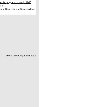
ożenie programu rozwoju UMB
Co'
nemu Studentów w Uniwersytecie
rejestr zmian tej informacji »